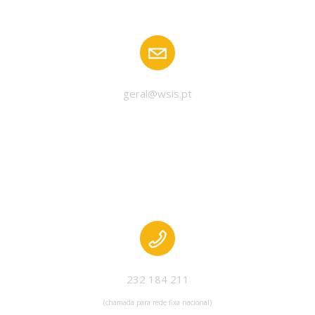
geral@wsis.pt
232 184 211
(chamada para rede fixa nacional)