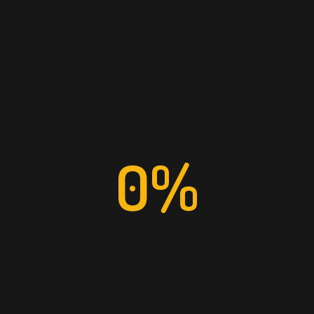
0%
232 184 211
(chamada para rede fixa nacional)
WSIS Informática © 2021 Todos os direitos reservados. |
Políticas de
Privacidade
|
Termos e Condições